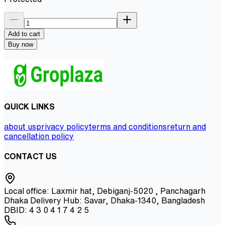
Add to cart
Buy now
QUICK LINKS
about us
privacy policy
terms and conditions
return and
cancellation policy
CONTACT US
Local office: Laxmir hat, Debiganj-5020 , Panchagarh
Dhaka Delivery Hub: Savar, Dhaka-1340, Bangladesh
DBID: 4 3 0 4 1 7 4 2 5