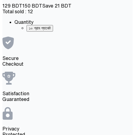
129
BDT
150
BDT
Save
21
BDT
Total sold :
12
Quantity
১০ গ্রাম প্যাকেট
Secure
Checkout
Satisfaction
Guaranteed
Privacy
Protected