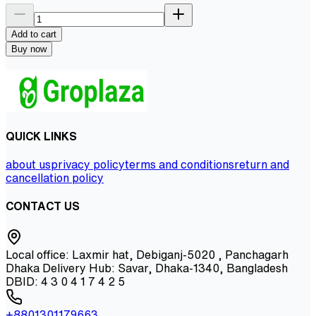
Add to cart
Buy now
QUICK LINKS
about us
privacy policy
terms and conditions
return and
cancellation policy
CONTACT US
Local office: Laxmir hat, Debiganj-5020 , Panchagarh
Dhaka Delivery Hub: Savar, Dhaka-1340, Bangladesh
DBID: 4 3 0 4 1 7 4 2 5
+8801301179663