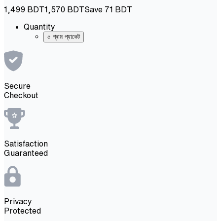
1,499
BDT
1,570
BDT
Save
71
BDT
Quantity
৫ গ্ৰাম প্যাকেট
Secure
Checkout
Satisfaction
Guaranteed
Privacy
Protected