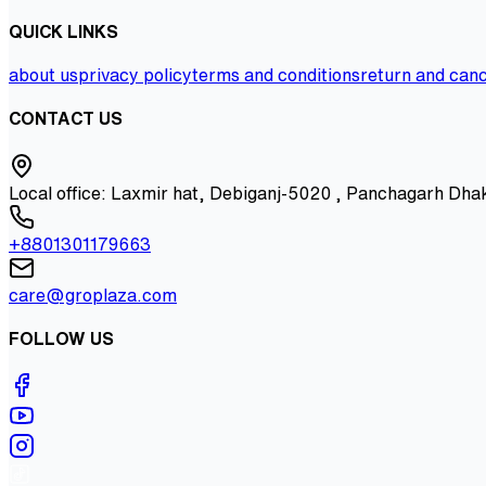
QUICK LINKS
about us
privacy policy
terms and conditions
return and canc
CONTACT US
Local office: Laxmir hat, Debiganj-5020 , Panchagarh Dha
+8801301179663
care@groplaza.com
FOLLOW US