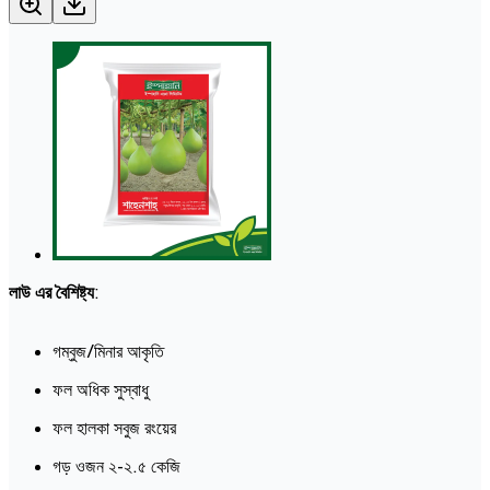
লাউ এর বৈশিষ্ট্য
:
গম্বুজ/মিনার আকৃতি
ফল অধিক সুস্বাধু
ফল হালকা সবুজ রংয়ের
গড় ওজন ২-২.৫ কেজি