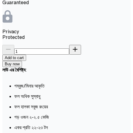
Guaranteed
Privacy
Protected
Add to cart
Buy now
লাউ এর বৈশিষ্ট্য
:
গম্বুজ/মিনার আকৃতি
ফল অধিক সুস্বাধু
ফল হালকা সবুজ রংয়ের
গড় ওজন ২-২.৫ কেজি
একর প্রতি ২২-২৩ টন