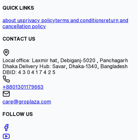
QUICK LINKS
about us
privacy policy
terms and conditions
return and
cancellation policy
CONTACT US
Local office: Laxmir hat, Debiganj-5020 , Panchagarh
Dhaka Delivery Hub: Savar, Dhaka-1340, Bangladesh
DBID: 4 3 0 4 1 7 4 2 5
+8801301179663
care@groplaza.com
FOLLOW US