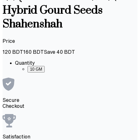
Hybrid Gourd Seeds
Shahenshah
Price
120
BDT
160
BDT
Save
40
BDT
Quantity
10 GM
Secure
Checkout
Satisfaction