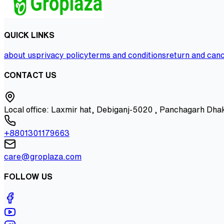
QUICK LINKS
about us
privacy policy
terms and conditions
return and canc
CONTACT US
Local office: Laxmir hat, Debiganj-5020 , Panchagarh Dha
+8801301179663
care@groplaza.com
FOLLOW US