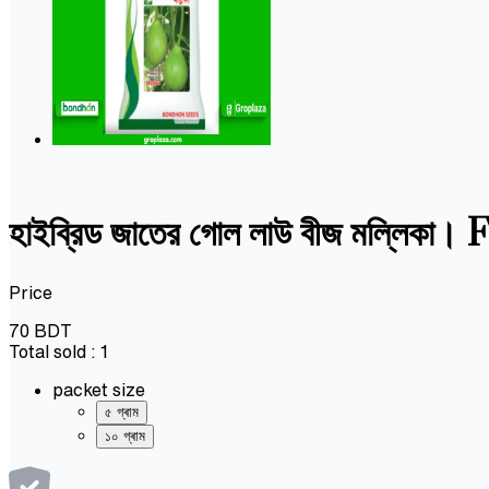
হাইব্রিড জাতের গোল লাউ বীজ মল্ল
Price
70
BDT
Total sold :
1
packet size
৫ গ্ৰাম
১০ গ্ৰাম