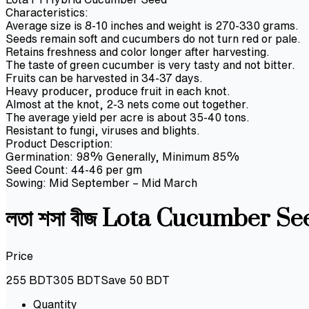
Characteristics:
Average size is 8-10 inches and weight is 270-330 grams.
Seeds remain soft and cucumbers do not turn red or pale.
Retains freshness and color longer after harvesting.
The taste of green cucumber is very tasty and not bitter.
Fruits can be harvested in 34-37 days.
Heavy producer, produce fruit in each knot.
Almost at the knot, 2-3 nets come out together.
The average yield per acre is about 35-40 tons.
Resistant to fungi, viruses and blights.
Product Description:
Germination: 98% Generally, Minimum 85%
Seed Count: 44-46 per gm
Sowing: Mid September – Mid March
লতা শসা বীজ Lota Cucumber Se
Price
255
BDT
305
BDT
Save
50
BDT
Quantity