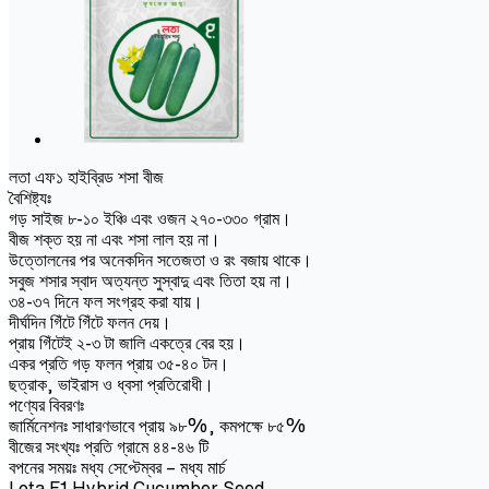
লতা এফ১ হাইব্রিড শসা বীজ
বৈশিষ্ট্যঃ
গড় সাইজ ৮-১০ ইঞ্চি এবং ওজন ২৭০-৩৩০ গ্রাম।
বীজ শক্ত হয় না এবং শসা লাল হয় না।
উত্তোলনের পর অনেকদিন সতেজতা ও রং বজায় থাকে।
সবুজ শসার স্বাদ অত্যন্ত সুস্বাদু এবং তিতা হয় না।
৩৪-৩৭ দিনে ফল সংগ্রহ করা যায়।
দীর্ঘদিন গিঁটে গিঁটে ফলন দেয়।
প্রায় গিঁটেই ২-৩ টা জালি একত্রে বের হয়।
একর প্রতি গড় ফলন প্রায় ৩৫-৪০ টন।
ছত্রাক, ভাইরাস ও ধ্বসা প্রতিরোধী।
পণ্যের বিবরণঃ
জার্মিনেশনঃ সাধারণভাবে প্রায় ৯৮%, কমপক্ষে ৮৫%
বীজের সংখ্যঃ প্রতি গ্রামে ৪৪-৪৬ টি
বপনের সময়ঃ মধ্য সেপ্টেম্বর – মধ্য মার্চ
Lota F1 Hybrid Cucumber Seed