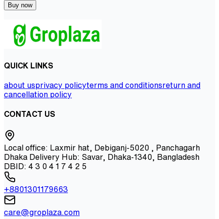
Buy now
QUICK LINKS
about us
privacy policy
terms and conditions
return and
cancellation policy
CONTACT US
Local office: Laxmir hat, Debiganj-5020 , Panchagarh
Dhaka Delivery Hub: Savar, Dhaka-1340, Bangladesh
DBID: 4 3 0 4 1 7 4 2 5
+8801301179663
care@groplaza.com