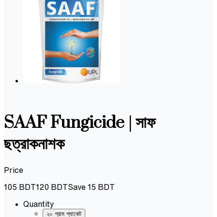
SAAF Fungicide | সাফ
ছত্রাকনাশক
Price
105
BDT
120
BDT
Save
15
BDT
Quantity
২০ গ্রাম প্যাকেট